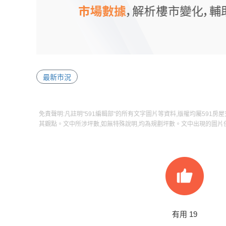
最新市況
免責聲明:凡註明"591編輯部"的所有文字圖片等資料,版權均屬591房
其觀點。文中所涉坪數,如無特殊說明,均為規劃坪數。文中出現的圖片
有用
19