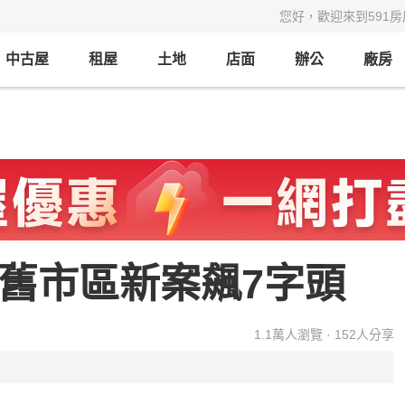
您好，歡迎來到591
中古屋
租屋
土地
店面
辦公
廠房
壢舊市區新案飆7字頭
1.1萬
人瀏覽 ·
152
人分享