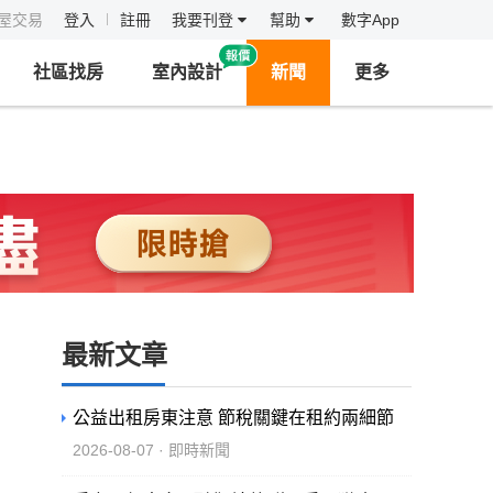
房屋交易
登入
註冊
我要刊登
幫助
數字App
社區找房
室內設計
新聞
更多
最新文章
公益出租房東注意 節稅關鍵在租約兩細節
2026-08-07 · 即時新聞