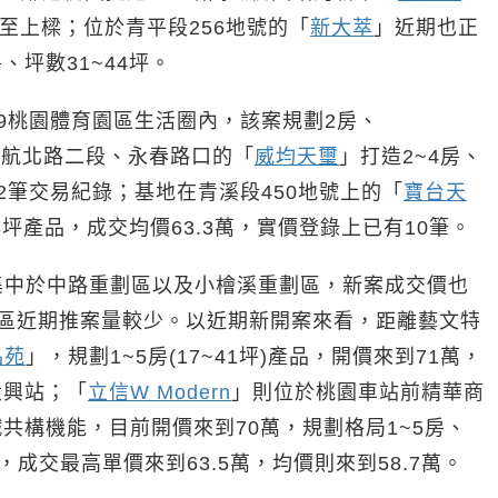
已至上樑；位於青平段256地號的「
新大萃
」近期也正
、坪數31~44坪。
19桃園體育園區生活圈內，該案規劃2房、
地處領航北路二段、永春路口的「
威均天璽
」打造2~4房、
有12筆交易紀錄；基地在青溪段450地號上的「
寶台天
.63坪產品，成交均價63.3萬，實價登錄上已有10筆。
集中於中路重劃區以及小檜溪重劃區，新案成交價也
特區近期推案量較少。以近期新開案來看，距離藝文特
品苑
」，規劃1~5房(17~41坪)產品，開價來到71萬，
大興站；「
立信W Modern
」則位於桃園車站前精華商
共構機能，目前開價來到70萬，規劃格局1~5房、
資料，成交最高單價來到63.5萬，均價則來到58.7萬。