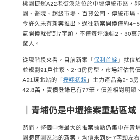
桃園捷運A22老街溪站位於中壢傳統市區，
園、醫院、超級市場、百貨公司、傳統市場
今許久未有新案推出。過往新案開價僅約4~
氣開價就衝到7字頭，不僅每坪漲幅2、30
驚人。
從現階段來看，目前新案「
保利首綻
」就位於
並規劃91戶住家、2~3房房型，市場評估
A21環北站的「
樸翔初耘
」主力產品為2~3房
42.8萬，實價登錄已有77筆，價差相對明顯
｜青埔仍是中壢推案重點區域
然而，整個中壢最大的推案據點仍集中在青埔重
園體育園區站的新案，均價來到6~7字頭左右