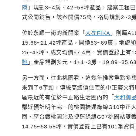
隱
」規劃3~4房、42~58坪產品，建案工程
式公開銷售，該案開價75萬，格局規劃2~3房
位於永順一街的新開案「
大亮FIKA
」則屬A
15.68~21.42坪產品，開價63~69萬；
25~43坪，成交均價67.4萬，實價登錄上
馳
」產品規劃多元，1+1~3房、19.89~35
另一方面，往北桃園看，這幾年推案重點多
來到了6字頭，傳統高總價住宅的中正藝文
區最近的有位於中正路生活圈內的「
大和御
鄰近預計明年完工的桃園捷運綠線G10中正
圈，享台鐵桃園站及捷運綠線G07桃園站雙鐵
14.75~58.58坪，實價登錄上已有101筆