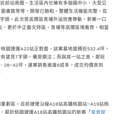
鄰近前站商圈，生活區內也擁有多個國中小、大型公
、圖書館等等，開發已飽和，整體生活機能完整，迄
5字頭，此次受高價區青埔外溢效應帶動，新案一口
萬元，更於中正藝文特區、青埔等高價區塊看齊，相當
桃園捷運A22站正對面，該案基地面積近532.4坪，
售價有望見7字頭，備受關注；而與其一站之差，鄰近
、28~42坪，建案銷售進度6成多，成交均價來到
。
劃區。目前捷運沿線A18站高鐵桃園站~A19站桃
，鄰近桃園捷運A18站高鐵桃園站的新案「
皇普賦