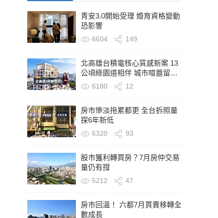
青安3.0開始受理 婚育資格變動
恐影響
6604
149
北高雄台積電核心質感新案 13
公頃綠園道相伴 城市喧囂留在
轉身之後
6180
12
房市慘淡拖累都更 全台拆照量
探6年新低
6320
93
股市獲利轉買房？7月房仲交易
量仍有撐
5212
47
房市回溫！ 六都7月買賣移轉全
數成長