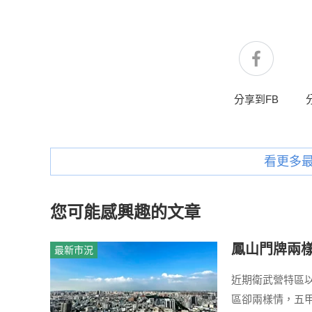
分享到FB
看更多
您可能感興趣的文章
鳳山門牌兩樣
最新市況
近期衛武營特區
區卻兩樣情，五甲