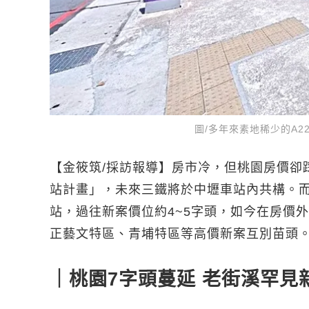
圖/多年來素地稀少的A
【金筱筑/採訪報導】房市冷，但桃園房價卻
站計畫」，未來三鐵將於中壢車站內共構。而
站，過往新案價位約4~5字頭，如今在房價
正藝文特區、青埔特區等高價新案互別苗頭
｜桃園7字頭蔓延 老街溪罕見