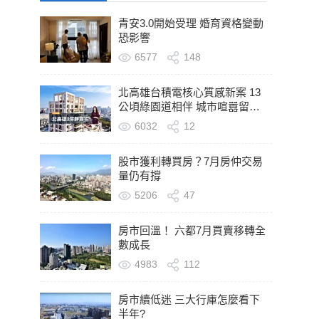
青安3.0開始受理 婚育資格變動
恐影響
6577
148
北高雄台積電核心質感新案 13
公頃綠園道相伴 城市喧囂留在
轉身之後
6032
12
股市獲利轉買房？7月房仲交易
量仍有撐
5206
47
房市回溫！ 六都7月買賣移轉全
數成長
4983
112
房市續低迷 三大行庫怎麼看下
半年?