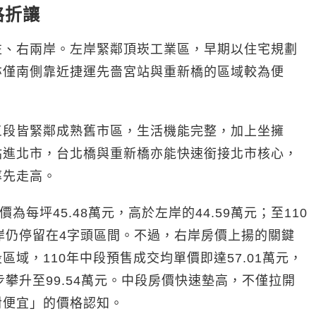
格折讓
左、右兩岸。左岸緊鄰頂崁工業區，早期以住宅規劃
亦僅南側靠近捷運先嗇宮站與重新橋的區域較為便
三段皆緊鄰成熟舊市區，生活機能完整，加上坐擁
站進北市，台北橋與重新橋亦能快速銜接北市核心，
率先走高。
每坪45.48萬元，高於左岸的44.59萬元；至110
左岸仍停留在4字頭區間。不過，右岸房價上揚的關鍵
域，110年中段預售成交均單價即達57.01萬元，
步攀升至99.54萬元。中段房價快速墊高，不僅拉開
對便宜」的價格認知。