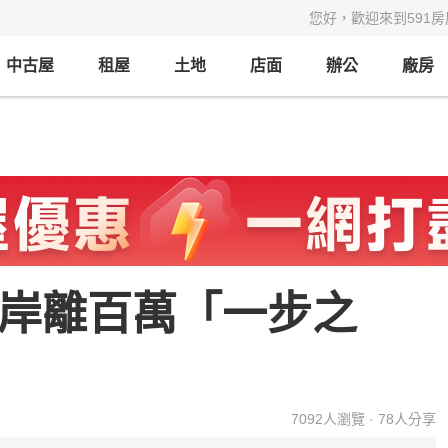
您好，歡迎來到591
中古屋
租屋
土地
店面
辦公
廠房
左岸離百萬「一步之
7092
人瀏覽 ·
78
人分享