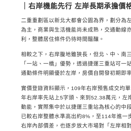
｜右岸機能先行 左岸長期承擔價
二重重劃區以新北大都會公園為界，劃分為
為主，商業與生活機能尚未成熟，交通動線
利，整體居住條件仍待時間醞釀。
相較之下，右岸腹地雖狹長，但北、中、南
「一站、一橋」優勢，透過捷運三重站可一
通勤條件明顯優於左岸，房價自開發初期即
實價登錄資料顯示，109年右岸預售成交均單價為
年右岸率先站上5字頭、來到52.38萬元，
動能，實際集中於以捷運三重站為核心的中段區
已較右岸整體水準高出約8%，至114年進一
右岸內部價差，也逐步放大市場對「左岸相