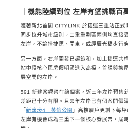
｜機能陸續到位 左岸有望挑戰百
隨著新北首間 CITYLINK 於捷運三重
同步拉升城市級別。二重重劃區兩側均直接受惠
左岸，不論搭捷運、開車，或經辰光橋步行
另一方面，右岸開發已趨飽和，加上捷運共
站中段核心區房價明顯進入高檔，首購與換
展空間的左岸。
591 新建案觀察在線個案，近三年左岸預售新
差距已十分有限。且去年左岸已有個案開價逼
「
新濠漾4－英倫公園
」高樓層戶更創下每坪
左岸有機會成為三重下一個核心發展帶，屆