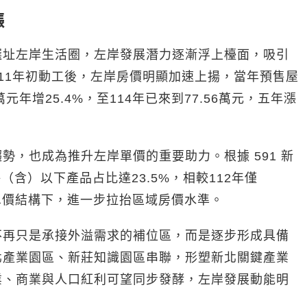
漲
選址左岸生活圈，左岸發展潛力逐漸浮上檯面，吸引
11年初動工後，左岸房價明顯加速上揚，當年預售屋
萬元年增25.4%，至114年已來到77.56萬元，五年漲
，也成為推升左岸單價的重要助力。根據 591 新
（含）以下產品占比達23.5%，相較112年僅
高單價結構下，進一步拉抬區域房價水準。
不再只是承接外溢需求的補位區，而是逐步形成具備
北產業園區、新莊知識園區串聯，形塑新北關鍵產業
業、商業與人口紅利可望同步發酵，左岸發展動能明