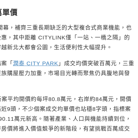
萬單價
站正式開幕，補齊三重長期缺乏的大型複合式商業機能，也
，其中距離 CITYLINK僅「一站、一橋之隔」的
穿越新北大都會公園，生活便利性大幅提升。
構案「
潤泰 CITY PARK
」成交均價突破百萬元，三重
屋族購屋壓力加重，市場目光轉而聚焦仍具腹地與發
案平均開價約每坪80.8萬元，右岸約84萬元，開價
近9頭，不少個案成交均單價也站穩8字頭，指標案
90.11萬元新高。隨著產業、人口與機能持續到位，
時房價將進入價值競爭的新階段，有望挑戰百萬成交