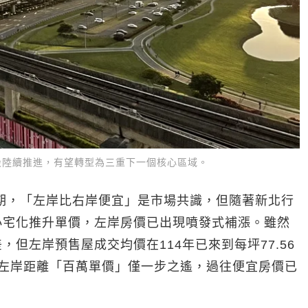
設陸續推進，有望轉型為三重下一個核心區域。
期，「左岸比右岸便宜」是市場共識，但隨著新北行
小宅化推升單價，左岸房價已出現噴發式補漲。雖然
但左岸預售屋成交均價在114年已來到每坪77.56
，左岸距離「百萬單價」僅一步之遙，過往便宜房價已