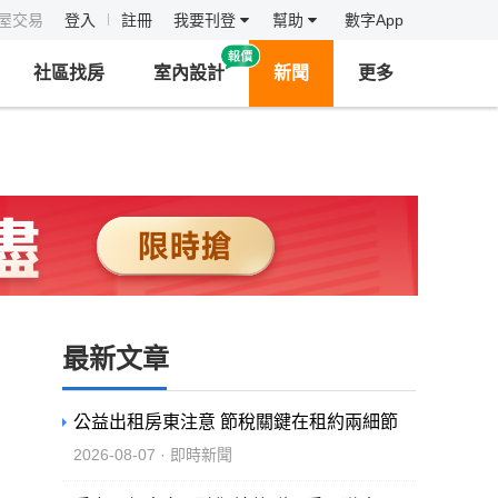
房屋交易
登入
註冊
我要刊登
幫助
數字App
社區找房
室內設計
新聞
更多
最新文章
公益出租房東注意 節稅關鍵在租約兩細節
2026-08-07 · 即時新聞