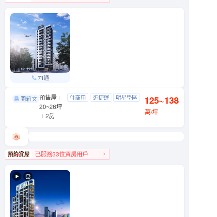
文山區人氣榜TOP 1
71通
預售屋
織旅
住商用
近捷運
明星學區
125~138
松山區 八德路三段201號
20~26坪
近公園
萬/坪
2房
已服務33位買房用戶
松山區人氣榜TOP 2