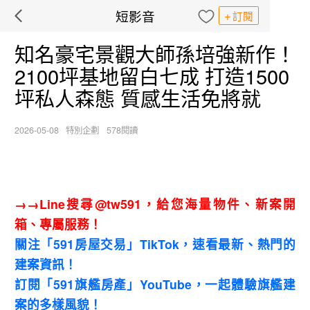
短影音
訂閱
知名豪宅景觀大師孫培強新作！
2100坪基地留白七成 打造1500
坪私人森態 質感生活免將就
2026-05-08
特別企劃
578閱讀
→→Line搜尋@tw591，給您海量物件、新案開
箱、專屬服務！
關注「591房屋交易」TikTok，速看最新、熱門的
建案資訊！
訂閱「591旗艦房產」YouTube，一起體驗旗艦建
案的多樣風貌！