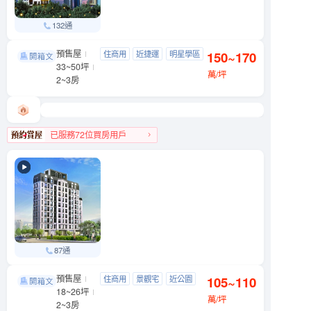
132通
預售屋
亞昕敦南
住商用
近捷運
明星學區
150~170
大安區 敦南街
33~50坪
景觀宅
萬/坪
2~3房
已服務72位買房用戶
大安區人氣榜第4名
87通
預售屋
中研硯
住商用
景觀宅
近公園
105~110
南港區 舊莊街一段
18~26坪
低首付
萬/坪
2~3房