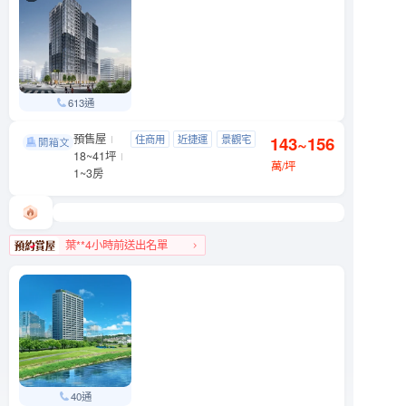
613通
預售屋
吉祥．如藝
住商用
近捷運
景觀宅
143~156
信義區 基隆路一段89號
18~41坪
制震宅
萬/坪
1~3房
葉**4小時前送出名單
信義區人氣榜TOP 3
40通