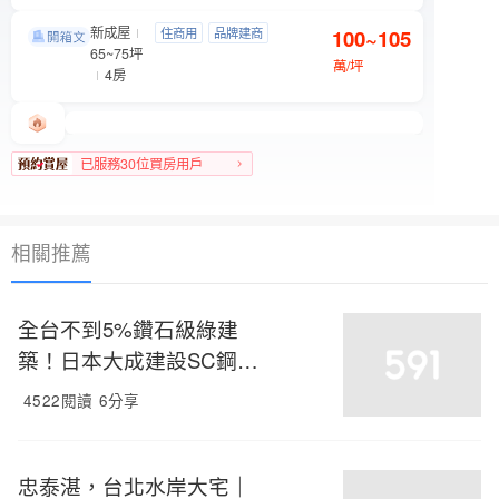
新成屋
忠泰湛
住商用
品牌建商
100~105
文山區 木新路一段6號
65~75坪
明星學區
景觀宅
萬/坪
4房
已服務30位買房用戶
文山區人氣榜TOP 3
相關推薦
全台不到5%鑽石級綠建
築！日本大成建設SC鋼骨
精工打造 26層崗石美學地
4522閱讀
6分享
標 重新定義台北居住高度
忠泰湛，台北水岸大宅｜