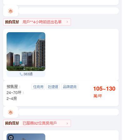
用戶**4小時前送出名單
南港區人氣榜第4名
383通
預售屋
元利四季莊園
住商用
近捷運
品牌建商
105~130
文山區 木柵路一段290號
24~70坪
明星學區
萬/坪
2~4房
已服務92位買房用戶
文山區人氣榜第4名