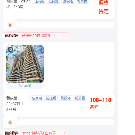
預售屋
23~55
天光之埕
住商用
近捷運
景觀宅
低首付
大同區 西寧北路與南京西路239巷口
價格
坪
2~3房
待定
已服務29位買房用戶
大同區人氣榜TOP 1
345通
新成屋
信義富境
住家用
近捷運
景觀宅
近公園
108~118
文山區 萬芳路8號
22~37坪
萬/坪
2~3房
陳**4小時前送出名單