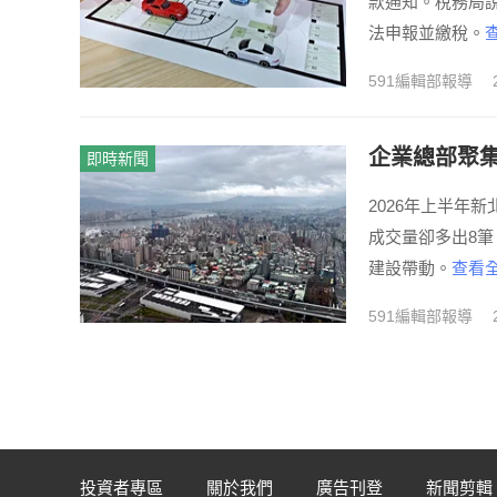
款通知。稅務局
法申報並繳稅。
591編輯部報導
企業總部聚集
即時新聞
2026年上半年
成交量卻多出8
建設帶動。
查看全
591編輯部報導
投資者專區
關於我們
廣告刊登
新聞剪輯