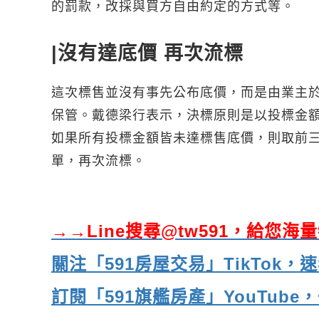
的罰款，改採與買方自由約定的方式等。
|沒有達底價 再次流標
這次標售並沒有事先公布底價，而是由業主於
保管。戴德梁行表示，決標原則是以投標金
如果所有投標金額皆未達標售底價，則取前
單，再次流標。
→→Line搜尋@tw591，給您
關注「591房屋交易」TikTok
訂閱「591旗艦房產」YouTub