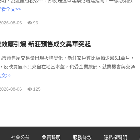
說明，為維護租稅公平，即使是違章建築或增建建物，一樣必須依
查看全文>>
2026-08-06
96
效應引爆 新莊預售成交異軍突起
新北市預售屋交易量出現板塊變化，新莊家戶數比板橋少逾6.1萬戶，
筆，反映買氣不只來自在地基本盤，也受企業總部、就業機會與交通
文>>
2026-08-06
125
社會公益
免責聲明
服務條款
隱私權聲明