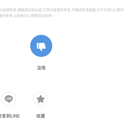
屋交易網所有,轉載請註明出處;文章內容僅供參考,不構成投資建議,也不代表591贊同
僅供參考,以銷售中心實際情況為準。
沒用
分享到LINE
收藏