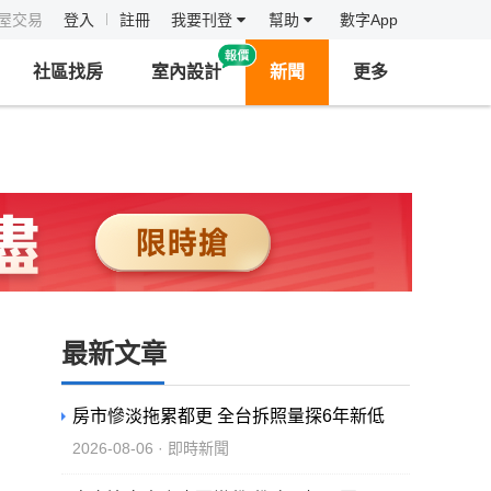
房屋交易
登入
註冊
我要刊登
幫助
數字App
社區找房
室內設計
新聞
更多
最新文章
房市慘淡拖累都更 全台拆照量探6年新低
2026-08-06 · 即時新聞