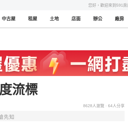
您好，歡迎來到591
中古屋
租屋
土地
店面
辦公
廠房
二度流標
8628
人瀏覽 ·
64
人分享
搶先知