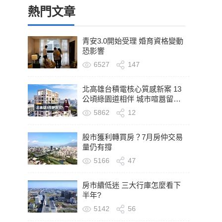
熱門文章
青安3.0開始受理 婚育資格變動
恐影響
6527
147
北高雄台積電核心質感新案 13
公頃綠園道相伴 城市喧囂留在
轉身之後
5862
12
股市獲利轉買房？7月房仲交易
量仍有撐
5166
47
房市續低迷 三大行庫怎麼看下
半年?
5142
56