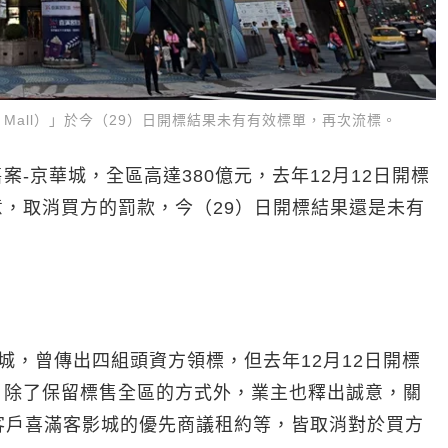
ing Mall）」於今（29）日開標結果未有有效標單，再次流標。
-京華城，全區高達380億元，去年12月12日開標
，取消買方的罰款，今（29）日開標結果還是未有
華城，曾傳出四組頭資方領標，但去年12月12日開標
，除了保留標售全區的方式外，業主也釋出誠意，關
租客戶喜滿客影城的優先商議租約等，皆取消對於買方