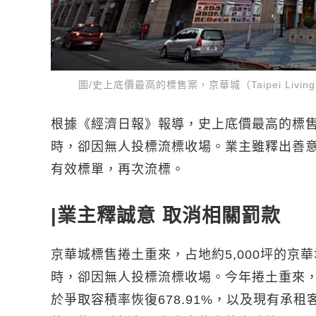
圖/史上底價最高的標售案，京華城（Taipei Liv
根據《經濟日報》報導，史上底價最高的標售案
時，卻因無人投標流標收場。業主雖釋出善意
有效標單，再次流標。
|業主釋誠意 取消相關罰款
京華城標售捲土重來，占地約5,000坪的京
時，卻因無人投標流標收場。今年捲土重來
於爭取容積率恢復678.91%，以及現有承