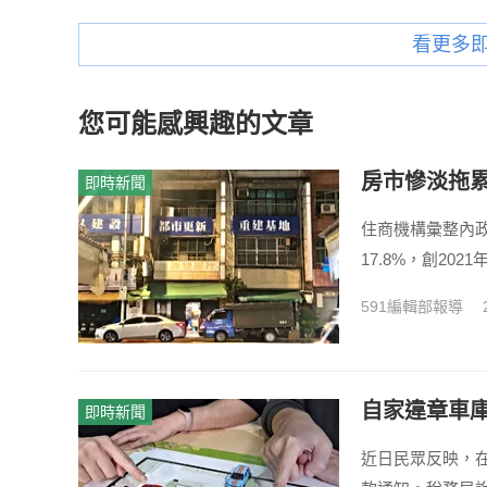
看更多
您可能感興趣的文章
房市慘淡拖累
即時新聞
住商機構彙整內政
17.8%，創20
591編輯部報導
自家違章車庫
即時新聞
近日民眾反映，