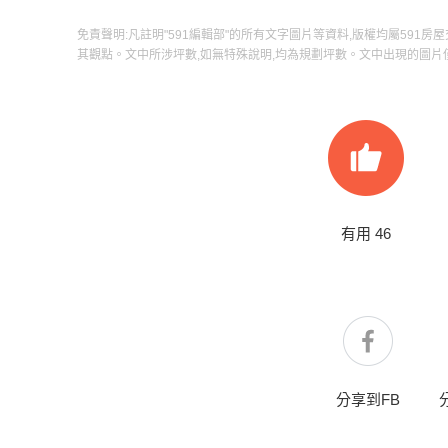
免責聲明:凡註明"591編輯部"的所有文字圖片等資料,版權均屬591房
其觀點。文中所涉坪數,如無特殊說明,均為規劃坪數。文中出現的圖片
有用
46
分享到FB