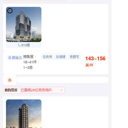
大同區人氣榜TOP 1
613通
預售屋
吉祥．如藝
住商用
近捷運
景觀宅
143~156
信義區 基隆路一段89號
18~41坪
制震宅
萬/坪
1~3房
已服務28位買房用戶
信義區人氣榜TOP 3