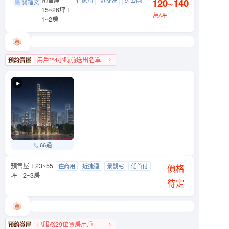
潮中山
120~140
中山區 錦州街10號
15~26坪
萬/坪
1~2房
用戶**4小時前送出名單
中山區人氣榜第7名
66通
預售屋
23~55
天光之埕
住商用
近捷運
景觀宅
低首付
大同區 西寧北路與南京西路239巷口
價格
坪
2~3房
待定
已服務29位買房用戶