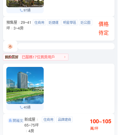
97通
預售屋
29~41
友座大學之道
住商用
近捷運
明星學區
近公園
文山區 羅斯福路五段90號附近
價格
坪
3~4房
待定
已服務17位買房用戶
文山區人氣榜第9名
40通
新成屋
忠泰湛
住商用
品牌建商
100~105
文山區 木新路一段6號
65~75坪
明星學區
景觀宅
萬/坪
4房