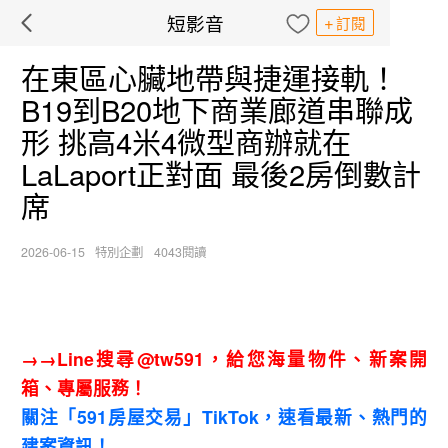
短影音
訂閱
在東區心臟地帶與捷運接軌！
B19到B20地下商業廊道串聯成
形 挑高4米4微型商辦就在
LaLaport正對面 最後2房倒數計
席
2026-06-15
特別企劃
4043閱讀
→→Line搜尋@tw591，給您海量物件、新案開
箱、專屬服務！
關注「591房屋交易」TikTok，速看最新、熱門的
建案資訊！