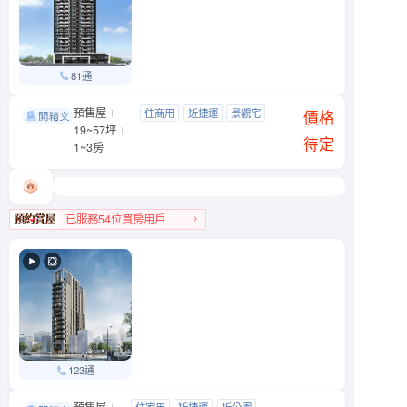
81通
預售屋
利晉·崧喆
住商用
近捷運
景觀宅
松山區 八德路四段499號
價格
19~57坪
近公園
待定
1~3房
已服務54位買房用戶
松山區人氣榜第4名
123通
預售屋
住家用
近捷運
近公園