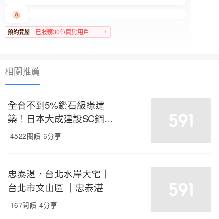
已服務30位買房用戶
文山區人氣榜TOP 3
相關推薦
全台不到5%鑽石級綠建
築！日本大成建設SC鋼骨
精工打造 26層崗石美學地
4522閱讀
6分享
標 重新定義台北居住高度
忠泰湛，台北水岸大宅｜
台北市文山區 ｜忠泰湛
167閱讀
4分享