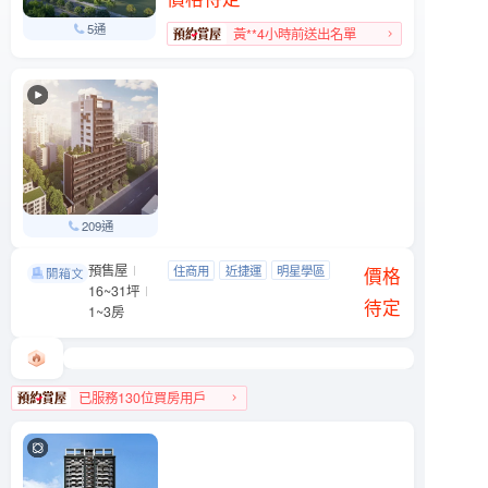
5通
黃**4小時前送出名單
209通
預售屋
松江．桓榀
住商用
近捷運
明星學區
中山區 松江路150巷12號
價格
16~31坪
近公園
待定
1~3房
已服務130位買房用戶
中山區人氣榜TOP 2