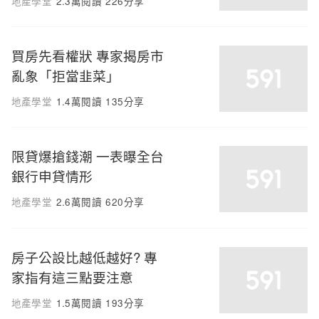
地產學堂
2.3萬閱讀
226分享
買房先看權狀 專家揭房市
亂象「拒當韭菜」
地產學堂
1.4萬閱讀
135分享
限貸爆搶錢潮 一表曝全台
銀行申貸情形
地產學堂
2.6萬閱讀
620分享
房子公設比越低越好? 專
家指有這三點要注意
地產學堂
1.5萬閱讀
193分享