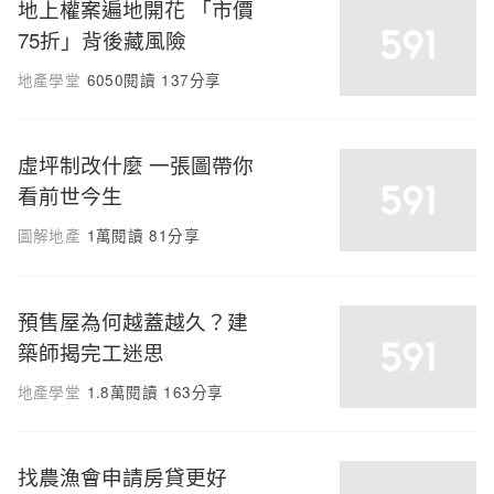
地上權案遍地開花 「市價
75折」背後藏風險
地產學堂
6050閱讀
137分享
虛坪制改什麼 一張圖帶你
看前世今生
圖解地產
1萬閱讀
81分享
預售屋為何越蓋越久？建
築師揭完工迷思
地產學堂
1.8萬閱讀
163分享
找農漁會申請房貸更好