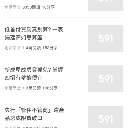
地產學堂
9353閱讀
48分享
低首付買房真划算? 一表
揭建商如意算盤
地產學堂
1.4萬閱讀
152分享
新成屋成房貸孤兒? 掌握
四招有望撿便宜
地產學堂
1.3萬閱讀
198分享
央行「管住不管商」這產
品恐成限貸破口