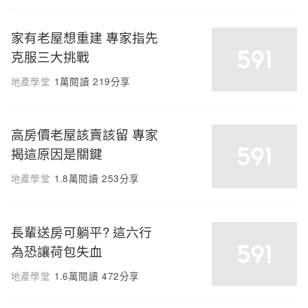
家有老屋想重建 專家指先
克服三大挑戰
地產學堂
1萬閱讀
219分享
高房價老屋該賣該留 專家
揭這原因是關鍵
地產學堂
1.8萬閱讀
253分享
長輩送房可躺平? 這六行
為恐讓荷包失血
地產學堂
1.6萬閱讀
472分享