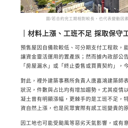
圖/若合約完工期相對較長，也代表變動因
｜材料上漲、工班不足 採取保守
預售屋因自備款較低、可分期支付工程款，
讓資金靈活運用的置產族；然而據內政部公
「房屋漏水」或「終止委售或買賣契約」，今
對此，裡外建築事務所負責人唐嘉鴻建築師
狀況，件數與占比均有增加趨勢。尤其疫情
凝土曾有明顯漲幅，更棘手的是工班不足，
資自然上漲，也是民眾實際有感工班變貴的
因工地也可能受颱風等惡劣天氣影響，或有