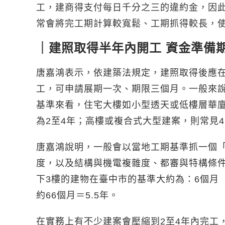
工，建商得支付每日千分之三的違約金，因
常會將完工期計算較寬鬆、工期抓得較長，
｜建照取得半年內開工 資金準備期
唐嘉鴻表示，依建築法規定，建照取得後應
工，可申請展期一次、期限三個月。一般來
基準來看，住宅大樓如小型透天或低樓層華廈，需
為2至4年；高樓或複合式大型建案，則常見4
唐嘉鴻說明，一般會以當地工期基準抓一個
度，以及結構與機電複雜度、都審與特構條件
下3樓的建物在臺中市的基準大約為：6個月（
約66個月＝5.5年。
在實務上有不少建案會壓縮到2至4年內完工