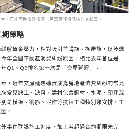
素大、可能面臨價跌價漲，民眾應謹慎評估自身狀況。
工期策略
能緩解資金壓力，相對吸引首購族、換屋族，以及想
告今年全國不動產消費糾紛原因，相比去年首位是
年Q1、Q2排名第一均是「交屋延遲」。
表示，近年交屋延遲確實成為房地產消費糾紛的常見
以來常見缺工、缺料，建材包含鋼材、水泥、預拌混
特別是模板、鋼筋、泥作等技術工種特別難安排，工
原因。
意外事件耽誤施工進度，加上若超過合約期限未完