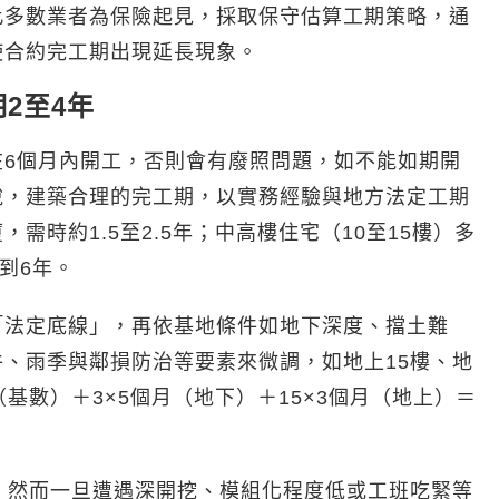
此多數業者為保險起見，採取保守估算工期策略，通
使合約完工期出現延長現象。
2至4年
在6個月內開工，否則會有廢照問題，如不能如期開
說，建築合理的完工期，以實務經驗與地方法定工期
時約1.5至2.5年；中高樓住宅（10至15樓）多
到6年。
「法定底線」，再依基地條件如地下深度、擋土難
、雨季與鄰損防治等要素來微調，如地上15樓、地
基數）＋3×5個月（地下）＋15×3個月（地上）＝
，然而一旦遭遇深開挖、模組化程度低或工班吃緊等