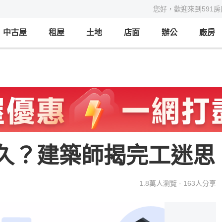
您好，歡迎來到591
中古屋
租屋
土地
店面
辦公
廠房
久？建築師揭完工迷思
1.8萬
人瀏覽 ·
163
人分享