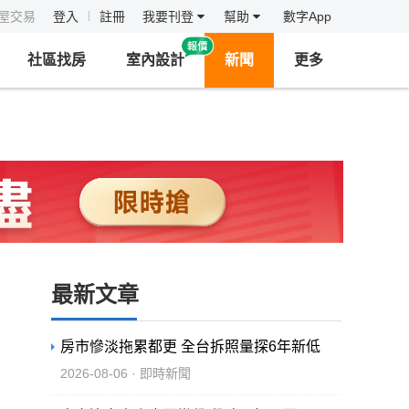
房屋交易
登入
註冊
我要刊登
幫助
數字App
社區找房
室內設計
新聞
更多
最新文章
房市慘淡拖累都更 全台拆照量探6年新低
2026-08-06 · 即時新聞