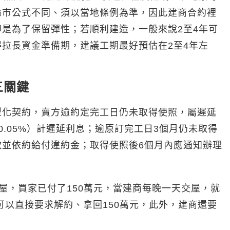
縣市公式不同、須以當地條例為準，因此建商合約裡
是為了保留彈性；若順利建造，一般來說2至4年可
拉長資金準備期，建議工期最好預估在2至4年左
三關鍵
型化契約，賣方逾約定完工日仍未取得使照，屬遲延
.05%）計遲延利息；逾原訂完工日3個月仍未取得
款並依約給付違約金；取得使照後6個月內應通知辦理
售屋，買家已付了150萬元，當建商每晚一天交屋，就
可以直接要求解約、拿回150萬元，此外，建商還要