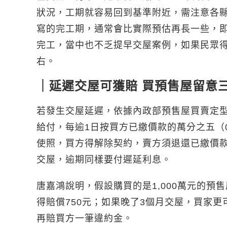
狀況，工期就容易回到基準附近，需注意各
寫的完工期，通常會比實際預估再長一些，即
完工，當中也不乏提早交屋案例，如果民眾得
右。
｜延遲交屋可獲賠 買預售屋留意
若發生交屋延遲，依據內政部預售屋買賣定
給付，每逾1日按買方已繳價款的萬分之五（0
使照，買方得解除契約，賣方須退還已繳價
交屋，逾期同樣要付遲延利息。
唐嘉鴻說明，假設購買的是1,000萬元的預
得賠償750元；如果晚了3個月交屋，買家更
再賠買方一筆違約金。