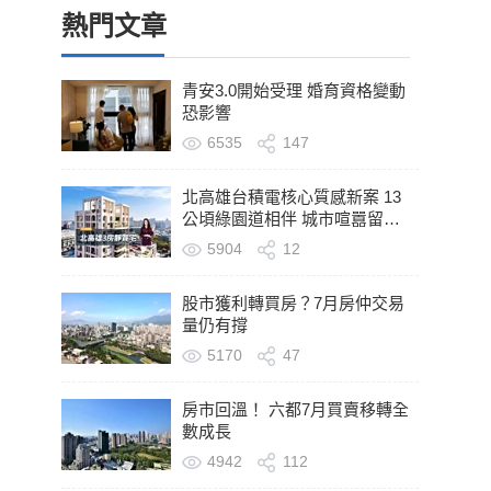
熱門文章
青安3.0開始受理 婚育資格變動
恐影響
6535
147
北高雄台積電核心質感新案 13
公頃綠園道相伴 城市喧囂留在
轉身之後
5904
12
股市獲利轉買房？7月房仲交易
量仍有撐
5170
47
房市回溫！ 六都7月買賣移轉全
數成長
4942
112