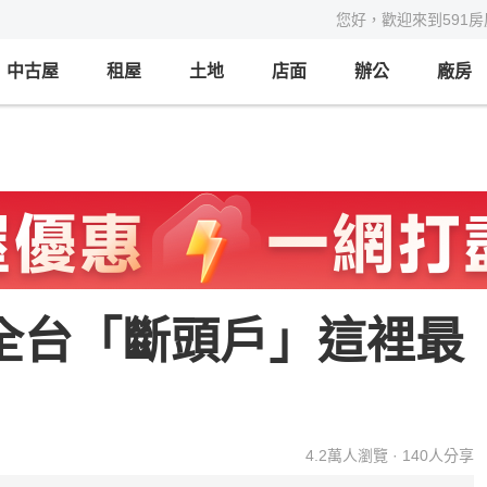
您好，歡迎來到591
中古屋
租屋
土地
店面
辦公
廠房
 全台「斷頭戶」這裡最
4.2萬
人瀏覽 ·
140
人分享