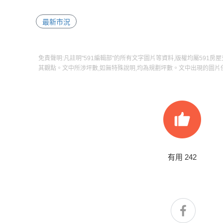
最新市況
免責聲明:凡註明"591編輯部"的所有文字圖片等資料,版權均屬591房
其觀點。文中所涉坪數,如無特殊說明,均為規劃坪數。文中出現的圖片
有用
242