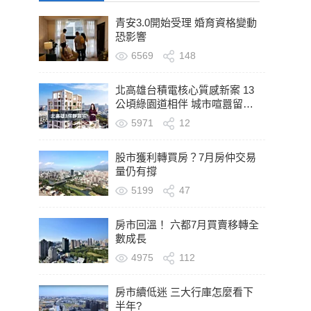
青安3.0開始受理 婚育資格變動
恐影響
6569
148
北高雄台積電核心質感新案 13
公頃綠園道相伴 城市喧囂留在
轉身之後
5971
12
股市獲利轉買房？7月房仲交易
量仍有撐
5199
47
房市回溫！ 六都7月買賣移轉全
數成長
4975
112
房市續低迷 三大行庫怎麼看下
半年?