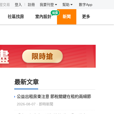
房屋交易
登入
註冊
我要刊登
幫助
數字App
社區找房
室內設計
新聞
更多
最新文章
公益出租房東注意 節稅關鍵在租約兩細節
2026-08-07 · 即時新聞