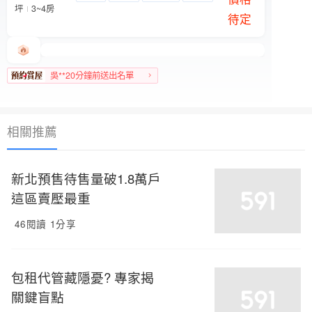
坪
3~4房
待定
吳**20分鐘前送出名單
文山區人氣榜第9名
相關推薦
新北預售待售量破1.8萬戶
這區賣壓最重
46閱讀
1分享
包租代管藏隱憂? 專家揭
關鍵盲點