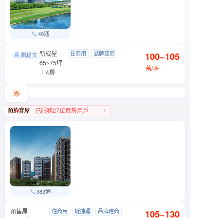
40通
新成屋
忠泰湛
住商用
品牌建商
100~105
文山區 木新路一段6號
65~75坪
明星學區
景觀宅
萬/坪
4房
已服務27位買房用戶
文山區人氣榜TOP 3
383通
預售屋
元利四季莊園
住商用
近捷運
品牌建商
105~130
文山區 木柵路一段290號