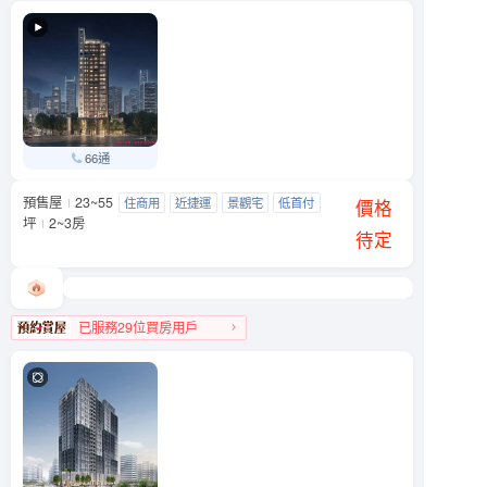
松山區人氣榜TOP 3
66通
預售屋
23~55
天光之埕
住商用
近捷運
景觀宅
低首付
大同區 西寧北路與南京西路239巷口
價格
坪
2~3房
待定
已服務29位買房用戶
大同區人氣榜TOP 1