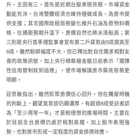
升，主因有三，首先是近期台股表現亮眼，市場資金
動能充沛，台灣整體經濟也維持穩健成長，為房市提
供支撐；其次國際政經局勢變化推升石油及原物料價
格，在通膨預期升溫下，房價自然也將水漲船高；第
三則是央行首季理監事會宣布第二戶貸款由5成提高至
6成，雖然鬆綁幅度不大，但已釋出對自住需求相對友
善的政策訊號，加上央行總裁楊金龍日前表示「選擇
性信用管制就到這裡」，使市場解讀房市築底態勢更
明朗。
莊思敏指出，雖然民眾房價信心回升，但在購屋時機
的判斷上，觀望氣氛卻仍顯濃厚，有超過8成受訪者認
為「至少再等一年」才是較理想的進場時間，主要在
於目前全台房價仍處於相對高檔，加上股市表現強
勢，也對房市形成一定程度的資金排擠效應。