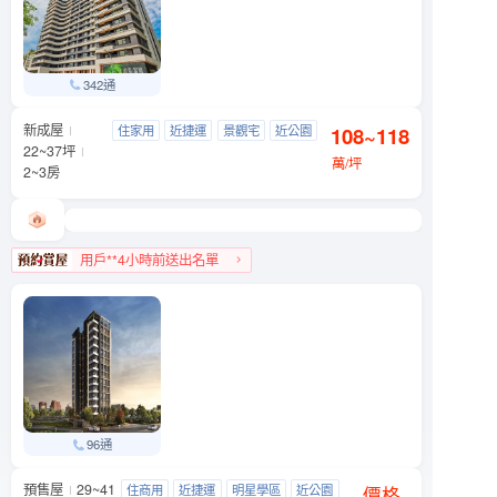
342通
新成屋
信義富境
住家用
近捷運
景觀宅
近公園
108~118
文山區 萬芳路8號
22~37坪
萬/坪
2~3房
用戶**4小時前送出名單
文山區人氣榜TOP 1
96通
預售屋
29~41
友座大學之道
住商用
近捷運
明星學區
近公園
文山區 羅斯福路五段90號附近
價格