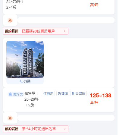
24~70坪
明星學區
萬/坪
2~4房
已服務90位買房用戶
文山區人氣榜第4名
69通
預售屋
織旅
住商用
近捷運
明星學區
125~138
松山區 八德路三段201號
20~26坪
近公園
萬/坪
2房
廖**4小時前送出名單