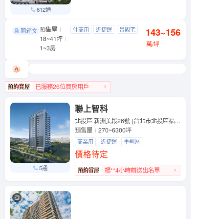
612通
預售屋
吉祥．如藝
住商用
近捷運
景觀宅
143~156
信義區 基隆路一段89號
18~41坪
制震宅
萬/坪
1~3房
已服務26位買房用戶
信義區人氣榜TOP 3
聯上智科
北投區 新洲美段26號 (台北市北投區福國路)
預售屋
270~6300坪
商業用
近捷運
重劃區
價格待定
5通
楊**4小時前送出名單