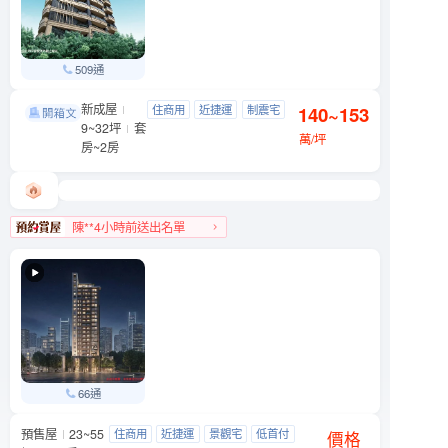
509通
新成屋
三創爵鼎
住商用
近捷運
制震宅
140~153
大安區 市民大道三段88號
9~32坪
套
近公園
萬/坪
房~2房
陳**4小時前送出名單
大安區人氣榜第8名
66通
預售屋
23~55
天光之埕
住商用
近捷運
景觀宅
低首付
大同區 西寧北路與南京西路239巷口
價格