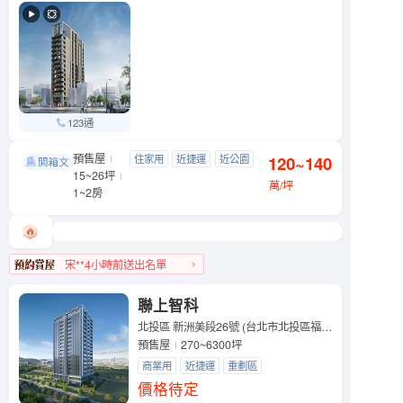
123通
預售屋
潮中山
住家用
近捷運
近公園
120~140
中山區 錦州街10號
15~26坪
萬/坪
1~2房
宋**4小時前送出名單
中山區人氣榜第7名
聯上智科
北投區 新洲美段26號 (台北市北投區福國路)
預售屋
270~6300坪
商業用
近捷運
重劃區
價格待定