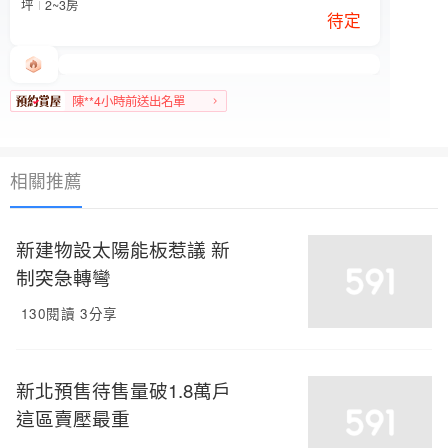
坪
2~3房
待定
陳**4小時前送出名單
大同區人氣榜TOP 1
相關推薦
新建物設太陽能板惹議 新
制突急轉彎
130閱讀
3分享
新北預售待售量破1.8萬戶
這區賣壓最重