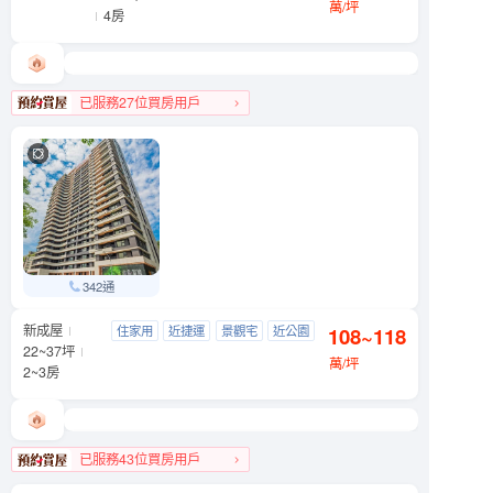
萬/坪
4房
已服務27位買房用戶
文山區人氣榜TOP 3
342通
新成屋
信義富境
住家用
近捷運
景觀宅
近公園
108~118
文山區 萬芳路8號
22~37坪
萬/坪
2~3房
已服務43位買房用戶
文山區人氣榜TOP 1