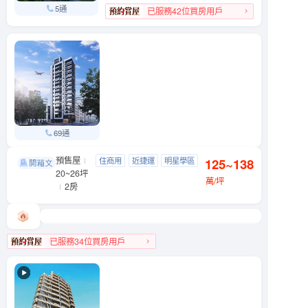
5通
已服務42位買房用戶
69通
預售屋
織旅
住商用
近捷運
明星學區
125~138
松山區 八德路三段201號
20~26坪
近公園
萬/坪
2房
已服務34位買房用戶
松山區人氣榜TOP 3