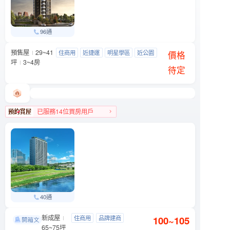
96通
預售屋
29~41
友座大學之道
住商用
近捷運
明星學區
近公園
文山區 羅斯福路五段90號附近
價格
坪
3~4房
待定
已服務14位買房用戶
文山區人氣榜第9名
40通
新成屋
忠泰湛
住商用
品牌建商
100~105
文山區 木新路一段6號
65~75坪
明星學區
景觀宅