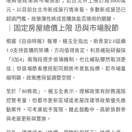
限將使政策與市場脫節；若台北市上限訂為3500萬
元，以目前台北市新成屋行情來看，多數新成屋恐已
超過門檻，政策彈性將成首購族能否適用的關鍵。
｜固定房屋總價上限 恐與市場脫節
根據《自由時報》報導，楊玉全指出，新青安2.0延續
1.0支持首購的架構，方向值得肯定。利息補貼研擬採
「3加4」兩階段逐步退場機制，也比補貼驟然取消更
佳；但退場節奏應搭配同期房市景氣指標，若市場量
縮明顯，政策應保留調整空間。
至於「80條款」，楊玉全表示，理解政策有財務風險
控管考量，但都市更新區域或老屋改建等政策優先推
動案件，可考慮給予寬限，藉此鼓勵中、高齡族群參
與老屋更新與置換。