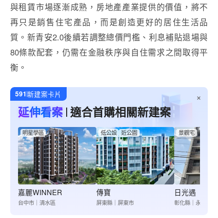
與租賃市場逐漸成熟，房地產產業提供的價值，將不
再只是銷售住宅產品，而是創造更好的居住生活品
質。新青安2.0後續若調整總價門檻、利息補貼退場與
80條款配套，仍需在金融秩序與自住需求之間取得平
衡。
591
新建案卡片
×
延伸看案
適合首購相關新建案
明星學區
低公設
近公園
景觀宅
嘉麗WINNER
傳寶
日光遇
台中市｜清水區
屏東縣｜屏東市
彰化縣｜永靖鄉